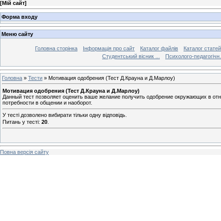
[
Мій сайт
]
Форма входу
Меню сайту
Головна сторінка
Інформація про сайт
Каталог файлів
Каталог статей
Студентський вісник ...
Психолого-педагогічн.
Головна
»
Тести
» Мотивация одобрения (Тест Д.Крауна и Д.Марлоу)
Мотивация одобрения (Тест Д.Крауна и Д.Марлоу)
Данный тест позволяет оценить ваше желание получить одобрение окружающих в отн
потребности в общении и наоборот.
У тесті дозволено вибирати тільки одну відповідь.
Питань у тесті:
20
.
Повна версія сайту