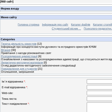
[
Мій сайт
]
Форма входу
Меню сайту
Головна сторінка
Інформація про сайт
Каталог файлів
Каталог статей
Студентський вісник ...
Психолого-педагогічн.
Categories
Творча діяльність оркестрів
[12]
Інформація про концертні виступи духового та естрадного оркестрів КУКіМ
Вітання
[30]
Привітання з нагоди різноманітних свят
Розпорядження адміністрації
[6]
Ознайомлення з наказами та розпорядженнями адміністрації, що стосуються життя від
Дидактично-методичні матеріали
[0]
Огляд дидактично-методичного забезпечення спеціалізації
Повідомлення для студентів
[21]
Оголошення, запрошення
Ім`я відправника
*
:
E-mail відправника
*
:
Web-site:
Тема листа:
Текст повідомлення
*
: