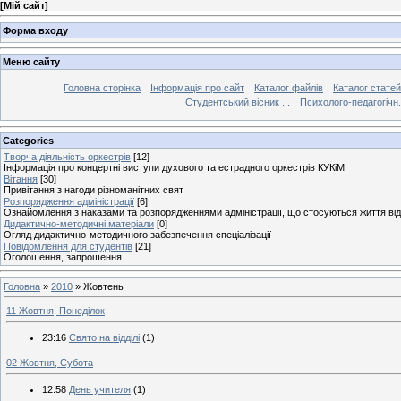
[
Мій сайт
]
Форма входу
Меню сайту
Головна сторінка
Інформація про сайт
Каталог файлів
Каталог статей
Студентський вісник ...
Психолого-педагогічн.
Categories
Творча діяльність оркестрів
[12]
Інформація про концертні виступи духового та естрадного оркестрів КУКіМ
Вітання
[30]
Привітання з нагоди різноманітних свят
Розпорядження адміністрації
[6]
Ознайомлення з наказами та розпорядженнями адміністрації, що стосуються життя від
Дидактично-методичні матеріали
[0]
Огляд дидактично-методичного забезпечення спеціалізації
Повідомлення для студентів
[21]
Оголошення, запрошення
Головна
»
2010
»
Жовтень
11 Жовтня, Понеділок
23:16
Свято на відділі
(1)
02 Жовтня, Субота
12:58
День учителя
(1)