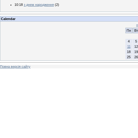
10:18
з днем народження
(2)
Calendar
«
Пн
Вт
4
5
11
12
18
19
25
26
Повна версія сайту