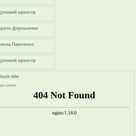
Духовий оркестр
Брати Дорошенки
Ганна Павленко
Духовий оркестр
lock title
ock content