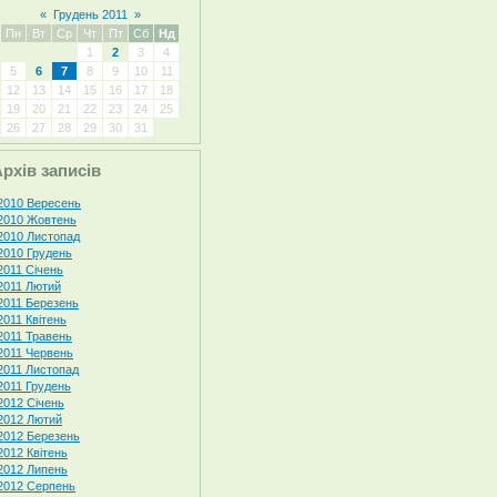
«
Грудень 2011
»
Пн
Вт
Ср
Чт
Пт
Сб
Нд
1
2
3
4
5
6
7
8
9
10
11
12
13
14
15
16
17
18
19
20
21
22
23
24
25
26
27
28
29
30
31
рхів записів
2010 Вересень
2010 Жовтень
2010 Листопад
2010 Грудень
2011 Січень
2011 Лютий
2011 Березень
2011 Квітень
2011 Травень
2011 Червень
2011 Листопад
2011 Грудень
2012 Січень
2012 Лютий
2012 Березень
2012 Квітень
2012 Липень
2012 Серпень