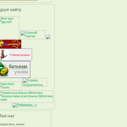
рузі сайту
Учителю музыки
-->
іні-чат