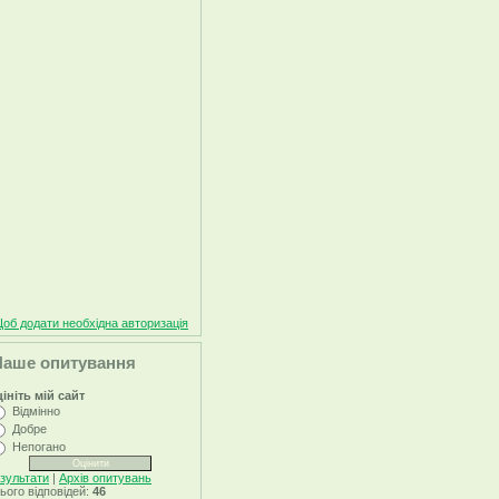
об додати необхідна авторизація
Наше опитування
ініть мій сайт
Відмінно
Добре
Непогано
зультати
|
Архів опитувань
ього відповідей:
46