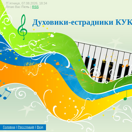
П`ятниця, 07.08.2026, 18:34
Вітаю Вас
Гість
|
RSS
Духовики-естрадники КУ
Головна
|
Реєстрація
|
Вхід