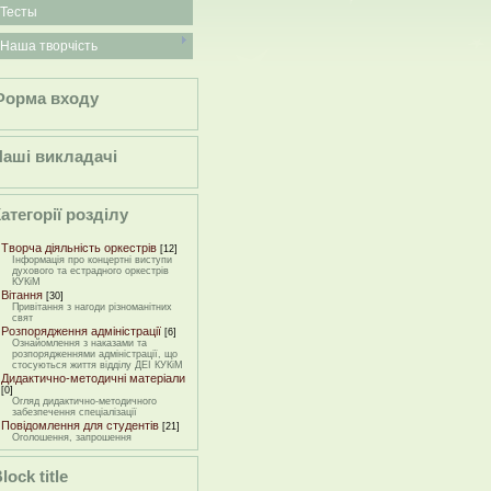
Тесты
Наша творчість
Форма входу
Наші викладачі
атегорії розділу
Творча діяльність оркестрів
[12]
Інформація про концертні виступи
духового та естрадного оркестрів
КУКіМ
Вітання
[30]
Привітання з нагоди різноманітних
свят
Розпорядження адміністрації
[6]
Ознайомлення з наказами та
розпорядженнями адміністрації, що
стосуються життя відділу ДЕІ КУКіМ
Дидактично-методичні матеріали
[0]
Огляд дидактично-методичного
забезпечення спеціалізації
Повідомлення для студентів
[21]
Оголошення, запрошення
lock title