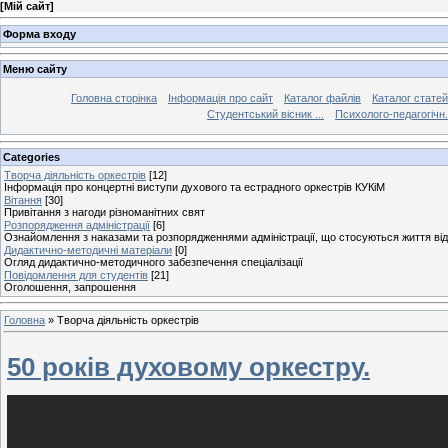
[
Мій сайт
]
Форма входу
Меню сайту
Головна сторінка
Інформація про сайт
Каталог файлів
Каталог статей
Студентський вісник ...
Психолого-педагогічн.
Categories
Творча діяльність оркестрів
[12]
Інформація про концертні виступи духового та естрадного оркестрів КУКіМ
Вітання
[30]
Привітання з нагоди різноманітних свят
Розпорядження адміністрації
[6]
Ознайомлення з наказами та розпорядженнями адміністрації, що стосуються життя від
Дидактично-методичні матеріали
[0]
Огляд дидактично-методичного забезпечення спеціалізації
Повідомлення для студентів
[21]
Оголошення, запрошення
Головна
»
Творча діяльність оркестрів
50 років духовому оркестру.