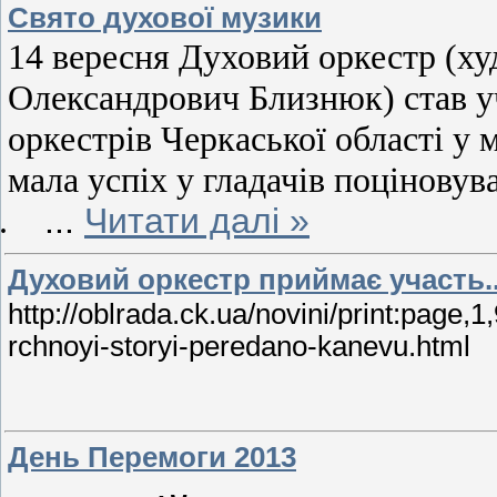
Свято духової музики
14 вересня Духовий оркестр (ху
Олександрович Близнюк) став 
оркестрів Черкаської області у 
мала успіх у гладачів поціновув
.
...
Читати далі »
Духовий оркестр приймає участь..
http://oblrada.ck.ua/novini/print:page,
rchnoyi-storyi-peredano-kanevu.html
День Перемоги 2013