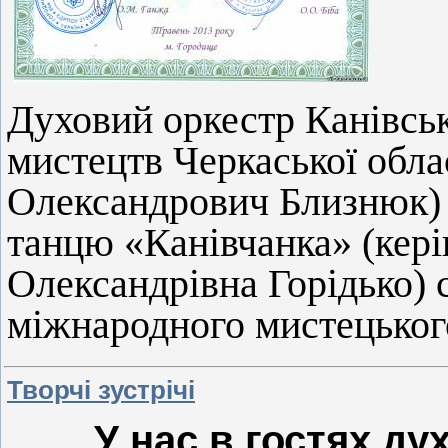
Духовий оркестр Канівськ
мистецтв Черкаської обла
Олександрович Близнюк)
танцю «Канівчанка» (кер
Олександрівна Горідько) 
міжнародного мистецьког
Творчі зустрічі
У нас в гостях ду