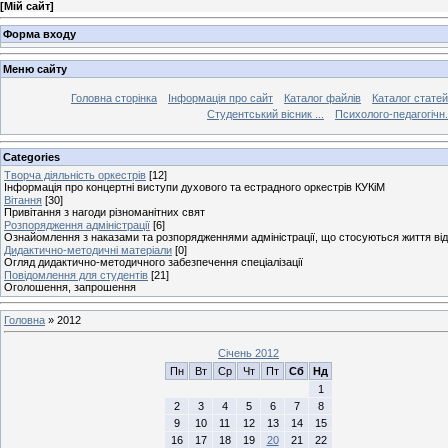
[
Мій сайт
]
Форма входу
Меню сайту
Головна сторінка
Інформація про сайт
Каталог файлів
Каталог статей
Студентський вісник ...
Психолого-педагогічн.
Categories
Творча діяльність оркестрів
[12]
Інформація про концертні виступи духового та естрадного оркестрів КУКіМ
Вітання
[30]
Привітання з нагоди різноманітних свят
Розпорядження адміністрації
[6]
Ознайомлення з наказами та розпорядженнями адміністрації, що стосуються життя від
Дидактично-методичні матеріали
[0]
Огляд дидактично-методичного забезпечення спеціалізації
Повідомлення для студентів
[21]
Оголошення, запрошення
Головна
»
2012
Січень 2012
Пн
Вт
Ср
Чт
Пт
Сб
Нд
1
2
3
4
5
6
7
8
9
10
11
12
13
14
15
16
17
18
19
20
21
22