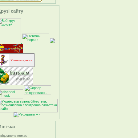
рузі сайту
Учителю музыки
-->
іні-чат