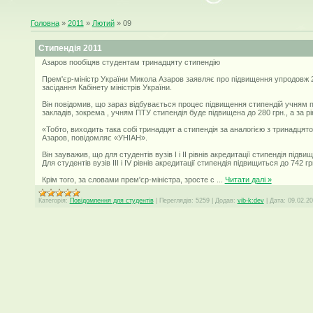
Головна
»
2011
»
Лютий
»
09
Стипендія 2011
Азаров пообіцяв студентам тринадцяту стипендію
Прем'єр-міністр України Микола Азаров заявляє про підвищення упродовж 201
засідання Кабінету міністрів України.
Він повідомив, що зараз відбувається процес підвищення стипендій учням
закладів, зокрема , учням ПТУ стипендія буде підвищена до 280 грн., а за р
«Тобто, виходить така собі тринадцят а стипендія за аналогією з тринадцят
Азаров, повідомляє «УНІАН».
Він зауважив, що для студентів вузів І і ІІ рівнів акредитації стипендія підв
Для студентів вузів ІІІ і ІV рівнів акредитації стипендія підвищиться до 742 г
Крім того, за словами прем'єр-міністра, зросте с
...
Читати далі »
Категорія:
Повідомлення для студентів
|
Переглядів:
5259
|
Додав:
vib-k:dev
|
Дата:
09.02.20