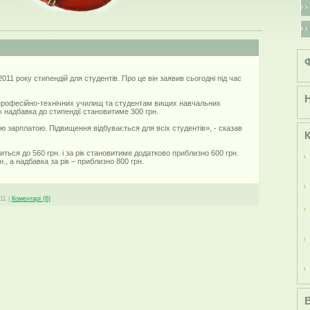
1 року стипендій для студентів. Про це він заявив сьогодні під час
 професійно-технічних училищ та студентам вищих навчальних
ік надбавка до стипендії становитиме 300 грн.
ою зарплатою. Підвищення відбувається для всіх студентів», - сказав
К
ищиться до 560 грн. і за рік становитиме додатково приблизно 600 грн.
рн., а надбавка за рік – приблизно 800 грн.
11
|
Коментарі (6)
B