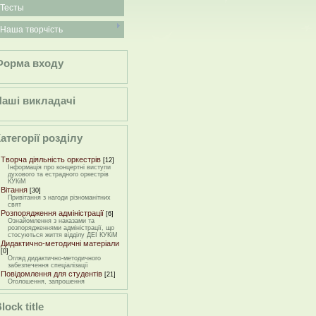
Тесты
Наша творчість
Форма входу
Наші викладачі
атегорії розділу
Творча діяльність оркестрів
[12]
Інформація про концертні виступи
духового та естрадного оркестрів
КУКіМ
Вітання
[30]
Привітання з нагоди різноманітних
свят
Розпорядження адміністрації
[6]
Ознайомлення з наказами та
розпорядженнями адміністрації, що
стосуються життя відділу ДЕІ КУКіМ
Дидактично-методичні матеріали
[0]
Огляд дидактично-методичного
забезпечення спеціалізації
Повідомлення для студентів
[21]
Оголошення, запрошення
lock title