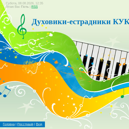
Субота, 08.08.2026, 12:35
Вітаю Вас
Гість
|
RSS
Духовики-естрадники КУ
Головна
|
Реєстрація
|
Вхід