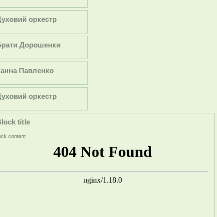
Духовий оркестр
Брати Дорошенки
Ганна Павленко
Духовий оркестр
lock title
ock content