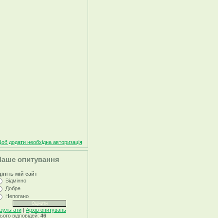
об додати необхідна авторизація
Наше опитування
ініть мій сайт
Відмінно
Добре
Непогано
зультати
|
Архів опитувань
ього відповідей:
46