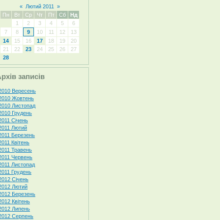
«
Лютий 2011
»
Пн
Вт
Ср
Чт
Пт
Сб
Нд
1
2
3
4
5
6
7
8
9
10
11
12
13
14
15
16
17
18
19
20
21
22
23
24
25
26
27
28
рхів записів
2010 Вересень
2010 Жовтень
2010 Листопад
2010 Грудень
2011 Січень
2011 Лютий
2011 Березень
2011 Квітень
2011 Травень
2011 Червень
2011 Листопад
2011 Грудень
2012 Січень
2012 Лютий
2012 Березень
2012 Квітень
2012 Липень
2012 Серпень